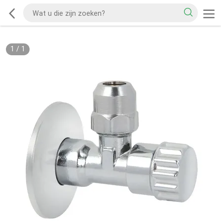
1
/
1