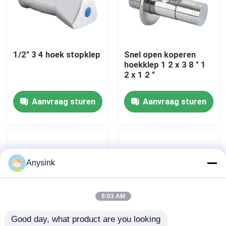
Over ons
1/2" 3 4 hoek stopklep
Snel open koperen
Fabrieksreis
hoekklep 1 2 x 3 8 " 1
2 x 1 2 "
Kwaliteitscontrole
Aanvraag sturen
Aanvraag sturen
Contacteer ons
Vraag een offerte aan
Anysink
Bibcockklep
9:03 AM
Good day, what product are you looking 
Messingskleppen