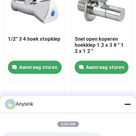
Over ons
Fabrieksreis
1/2" 3 4 hoek stopklep
Snel open koperen
hoekklep 1 2 x 3 8 " 1
2 x 1 2 "
Kwaliteitscontrole
Aanvraag sturen
Aanvraag sturen
Contacteer ons
Vraag een offerte aan
Anysink
Bibcockklep
2:02 AM
Messingskleppen