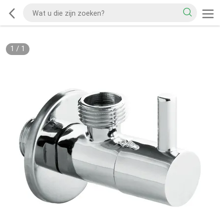
1
/
1