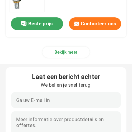
KOGELKLEPPEN
Beste prijs
Contacteer ons
poortklep
Bekijk meer
Urinal flush-klep
vlotterklep
Laat een bericht achter
We bellen je snel terug!
messingsmontage
hoekklep
controleklep