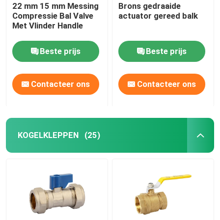
22 mm 15 mm Messing
Brons gedraaide
Compressie Bal Valve
actuator gereed balk
Met Vlinder Handle
Beste prijs
Beste prijs
Contacteer ons
Contacteer ons
KOGELKLEPPEN
(25)