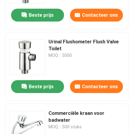
Beste prijs
Contacteer ons
Over ons
Fabrieksreis
Urinal Flushometer Flush Valve
Toilet
Kwaliteitscontrole
MOQ：5000
Contacteer ons
Beste prijs
Contacteer ons
Vraag een offerte aan
Bibcockklep
Commerciële kraan voor
badwater
MOQ：500 stuks
Messingskleppen