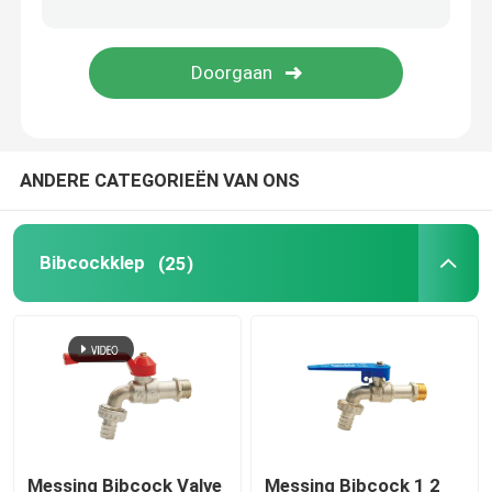
Valve-manifold
Gaskleppen
ANDERE CATEGORIEËN VAN ONS
vloerafvoerkanalen
Flexibele Slang
Bibcockklep
(25)
Besproeiing van het bassin
pex pijpmontage
Messing Bibcock Valve
Messing Bibcock 1 2