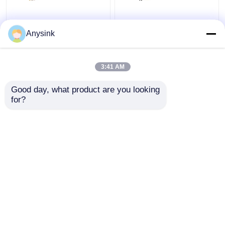
1/2 " 1 4 inch miniatuur
3 4" 1 1 2" Messing
Anysink
waterdrijvende klep
Plastic Water Tank
voor tank
Float Valve Voor Flush
Tank
3:41 AM
Beste prijs
Beste prijs
Good day, what product are you looking 
for?
Contacteer ons
Contacteer ons
Bekijk meer
Thuis
Ongeveer ons
Contacteer ons
Desktop Site
Sitemap
Privacybeleid