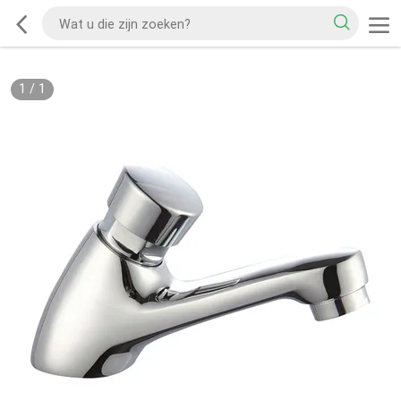
1
/
1