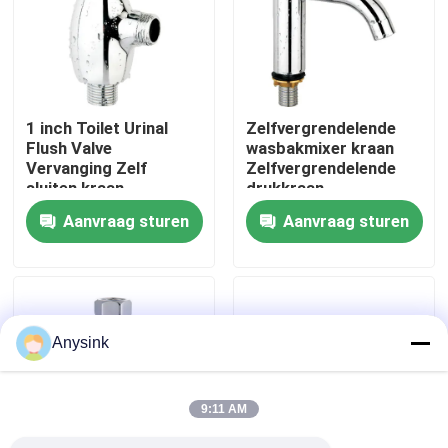
Over ons
Fabrieksreis
1 inch Toilet Urinal
Zelfvergrendelende
Flush Valve
wasbakmixer kraan
Vervanging Zelf
Zelfvergrendelende
Kwaliteitscontrole
sluiten kraan
drukkraan
Aanvraag sturen
Aanvraag sturen
Contacteer ons
Vraag een offerte aan
Anysink
Bibcockklep
9:11 AM
Messingskleppen