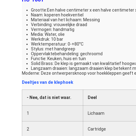
Grootte:
Een halve centimeter x een halve centimeter 
Naam: koperen hoekventiel
Materiaal van het lichaam: Messing
Verbinding: vrouwelijke draad
Vermogen: handmatig
Media: Water, olie
Werkdruk: 10 bar
Werktemperatuur: 0-+80°C
Stylus: met handgreep
Oppervlaktebehandeling: gechroomd
Functie: Keuken, huis en tuin
Solid Brass: De klep is gemaakt van kwalitatief hoog
Langzaam draaien: langzaam draaien klep betekent mee
Moderne: Deze ontwerpersknoop voor hoekkleppen geeft ee
Deeltjes van de klephoek
- Nee, dat is niet waar.
Deel
1
Lichaam
2
Cartridge