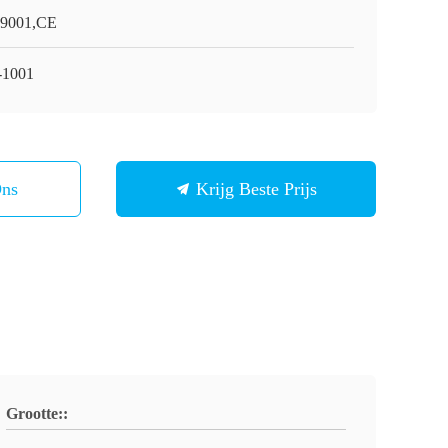
9001,CE
1001
Ons
Krijg Beste Prijs
Grootte::