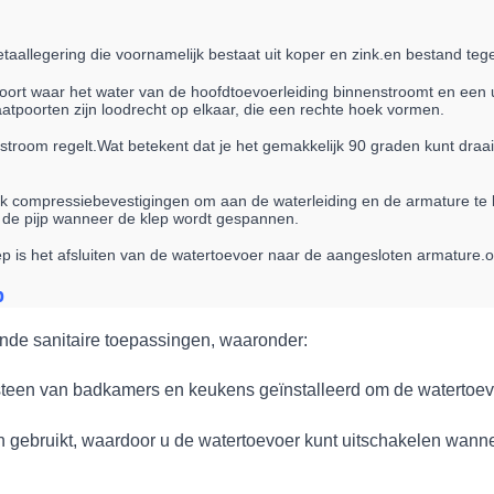
taallegering die voornamelijk bestaat uit koper en zink.en bestand te
tpoort waar het water van de hoofdtoevoerleiding binnenstroomt en een 
laatpoorten zijn loodrecht op elkaar, die een rechte hoek vormen.
stroom regelt.Wat betekent dat je het gemakkelijk 90 graden kunt draai
 compressiebevestigingen om aan de waterleiding en de armature te b
n de pijp wanneer de klep wordt gespannen.
p is het afsluiten van de watertoevoer naar de aangesloten armature.o
p
nde sanitaire toepassingen, waaronder:
teen van badkamers en keukens geïnstalleerd om de watertoevo
en gebruikt, waardoor u de watertoevoer kunt uitschakelen wanneer