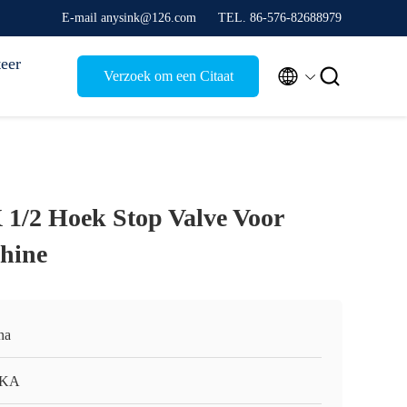
E-mail anysink@126.com
TEL. 86-576-82688979
eer


Verzoek om een Citaat
X 1/2 Hoek Stop Valve Voor
hine
na
KA