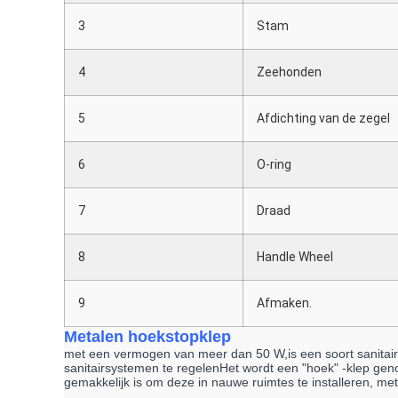
3
Stam
4
Zeehonden
5
Afdichting van de zegel
6
O-ring
7
Draad
8
Handle Wheel
9
Afmaken.
Metalen hoekstopklep
met een vermogen van meer dan 50 W,is een soort sanitairk
sanitairsystemen te regelenHet wordt een "hoek" -klep gen
gemakkelijk is om deze in nauwe ruimtes te installeren, m