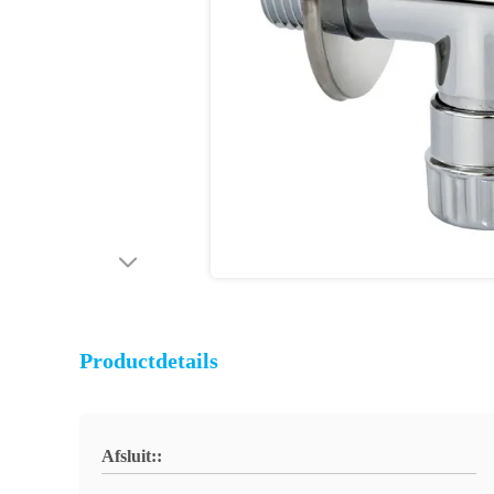
Productdetails
Afsluit::