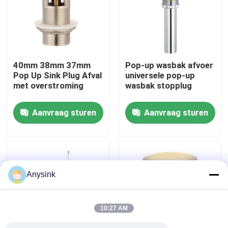
Over ons
Fabrieksreis
40mm 38mm 37mm
Pop-up wasbak afvoer
Pop Up Sink Plug Afval
universele pop-up
met overstroming
wasbak stopplug
Kwaliteitscontrole
Aanvraag sturen
Aanvraag sturen
Contacteer ons
Vraag een offerte aan
Anysink
Bibcockklep
10:27 AM
Messingskleppen