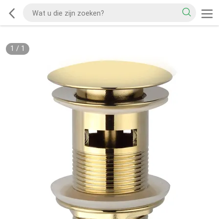
1
/
1