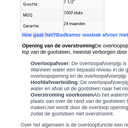
1.1/2"
Grootte:
1000 stuks
MOQ:
24 maanden
Garantie:
Hoe gaat het?
Badkamer wasbak afvoer met
Opening van de overstroming
De overloopope
top van de gootsteen, meestal verborgen door 
Overloopafvoer
: De overloopafvoerpijp i
Wanneer water een bepaald niveau in de go
overloopopening en de overloopafvoerpijp 
Hoofdafvoerleiding
: De overloopafvoerpi
water en afval uit de gootsteen naar het ri
Overstroming voorkomen
Als het waterni
plaats van over de rand van de gootsteen 
maken,het wordt door de overloop opening 
zodat de gootsteen niet overstroomt.
Over het algemeen is de overloopfunctie een nu