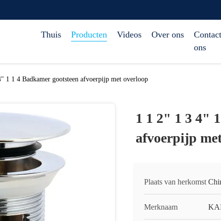
Thuis
Producten
Videos
Over ons
Contact
ons
4" 1 1 4 Badkamer gootsteen afvoerpijp met overloop
1 1 2" 1 3 4" 
afvoerpijp me
Plaats van herkomst
Chi
Merknaam
KA