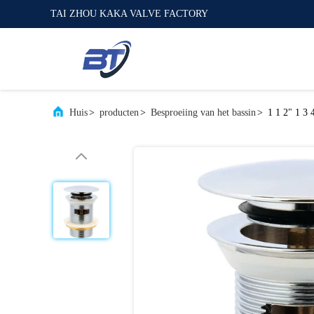
TAI ZHOU KAKA VALVE FACTORY
Huis
>
producten
>
Besproeiing van het bassin
>
1 1 2" 1 3 