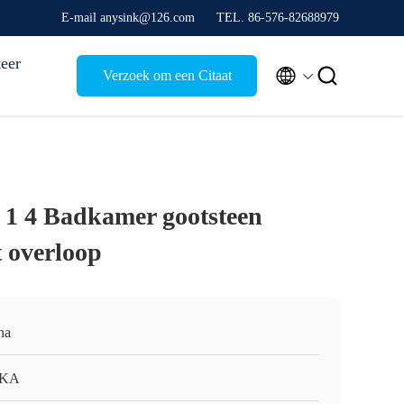
E-mail anysink@126.com
TEL. 86-576-82688979
eer


Verzoek om een Citaat
1 1 4 Badkamer gootsteen
t overloop
na
KA