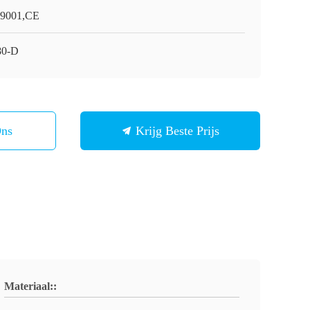
9001,CE
80-D
Ons
Krijg Beste Prijs
Materiaal::