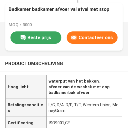
Badkamer badkamer afvoer val afval met stop
MOQ：3000
Beste prijs
Contacteer ons
PRODUCTOMSCHRIJVING
waterput van het bekken
,
Hoog licht:
afvoer van de wasbak met dop
,
badkamerbak afvoer
Betalingsconditie
L/C, D/A, D/P, T/T, Western Union, Mo
s
neyGram
Certificering
ISO9001,CE