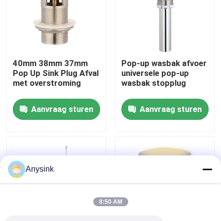
Over ons
Fabrieksreis
40mm 38mm 37mm
Pop-up wasbak afvoer
Pop Up Sink Plug Afval
universele pop-up
met overstroming
wasbak stopplug
Kwaliteitscontrole
Aanvraag sturen
Aanvraag sturen
Contacteer ons
Vraag een offerte aan
Anysink
Bibcockklep
8:50 AM
Messingskleppen