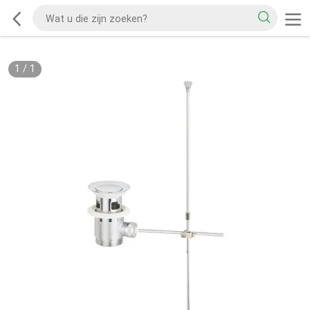
1
/
1