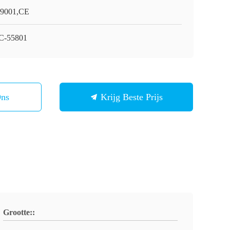
9001,CE
C-55801
Ons
Krijg Beste Prijs
Grootte::