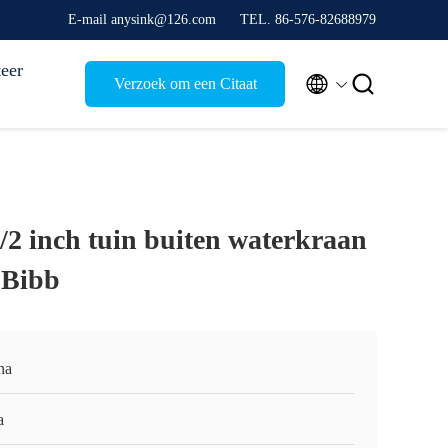
E-mail anysink@126.com
TEL. 86-576-82688979
eer


Verzoek om een Citaat
/2 inch tuin buiten waterkraan
 Bibb
na
a