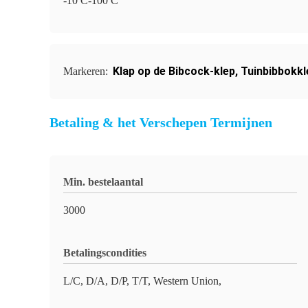
-10 ̊C-100 ̊C
Klap op de Bibcock-klep
,
Tuinbibbokkl
Markeren:
Betaling & het Verschepen Termijnen
Min. bestelaantal
3000
Betalingscondities
L/C, D/A, D/P, T/T, Western Union,