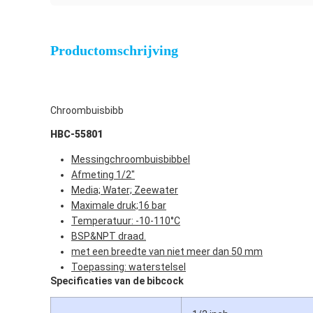
Productomschrijving
Chroombuisbibb
HBC-55801
Messingchroombuisbibbel
Afmeting 1/2"
Media; Water; Zeewater
Maximale druk;16 bar
Temperatuur: -10-110°C
BSP&NPT draad.
met een breedte van niet meer dan 50 mm
Toepassing: waterstelsel
Specificaties van de bibcock