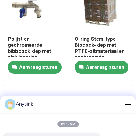
Over ons
Fabrieksreis
Polijst en
O-ring Stem-type
gechromeerde
Bibcock-klep met
bibbcock klep met
PTFE-zitmateriaal en
Kwaliteitscontrole
zink legering
gechroomde
handgreep mate en
afwerking voor
Aanvraag sturen
Aanvraag sturen
PTFE stoel materiaal
keuken- en
Contacteer ons
voor verbeterde
nutsgebruik
controle
Vraag een offerte aan
Anysink
Bibcockklep
8:05 AM
Messingskleppen