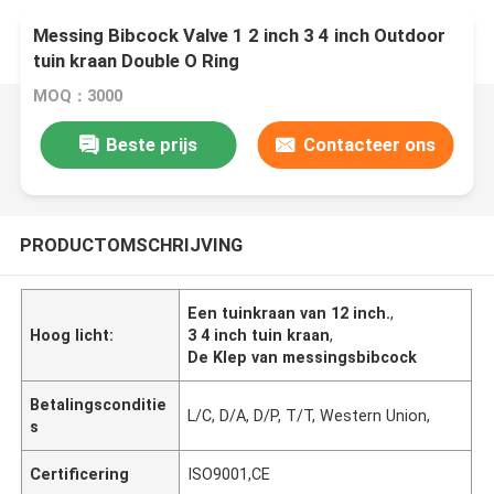
Messing Bibcock Valve 1 2 inch 3 4 inch Outdoor
tuin kraan Double O Ring
MOQ：3000
Beste prijs
Contacteer ons
PRODUCTOMSCHRIJVING
Een tuinkraan van 12 inch.
,
Hoog licht:
3 4 inch tuin kraan
,
De Klep van messingsbibcock
Betalingsconditie
L/C, D/A, D/P, T/T, Western Union,
s
Certificering
ISO9001,CE