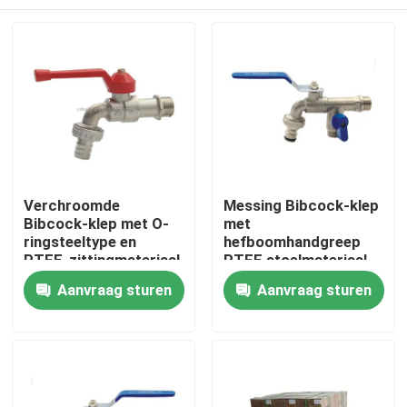
Verchroomde
Messing Bibcock-klep
Bibcock-klep met O-
met
ringsteeltype en
hefboomhandgreep
PTFE-zittingmateriaal
PTFE stoelmateriaal
voor zware
en 15 L/min
Thuis
Aanvraag sturen
Aanvraag sturen
toepassingen
doorstroming voor
sanitaire installaties
Producten
Videos