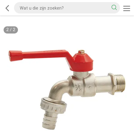
2
/
2