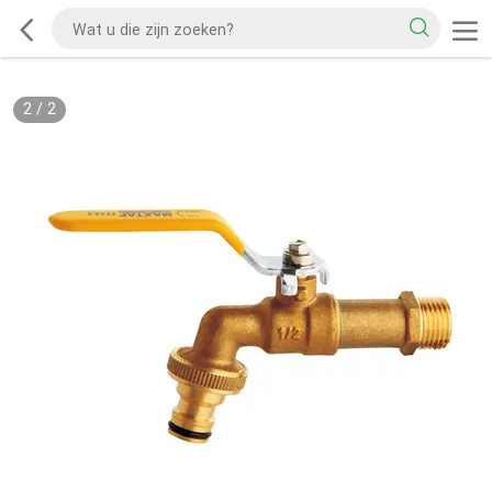
2
/
2