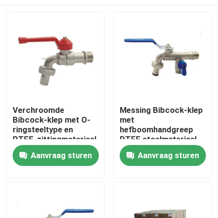
Verchroomde
Messing Bibcock-klep
Bibcock-klep met O-
met
ringsteeltype en
hefboomhandgreep
PTFE-zittingmateriaal
PTFE stoelmateriaal
voor zware
en 15 L/min
Thuis
Aanvraag sturen
Aanvraag sturen
toepassingen
doorstroming voor
sanitaire installaties
Producten
Videos