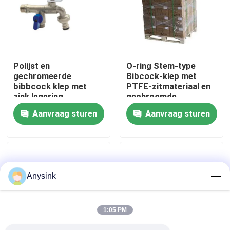
Over ons
Fabrieksreis
Polijst en
O-ring Stem-type
gechromeerde
Bibcock-klep met
bibbcock klep met
PTFE-zitmateriaal en
Kwaliteitscontrole
zink legering
gechroomde
handgreep mate en
afwerking voor
Aanvraag sturen
Aanvraag sturen
PTFE stoel materiaal
keuken- en
Contacteer ons
voor verbeterde
nutsgebruik
controle
Vraag een offerte aan
Anysink
Bibcockklep
1:05 PM
Messingskleppen