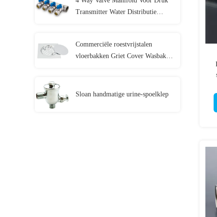
4 Way Valve Manifold Voor Druk
Transmitter Water Distributie
loodgieters
Commerciële roestvrijstalen
vloerbakken Griet Cover Wasbak
Sproeiermand
Sloan handmatige urine-spoelklep