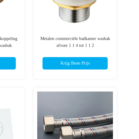
ekoppeling
Metalen commerciële badkamer wasbak
wasbak.
afvoer 1 1 4 tot 1 1 2
Krijg Beste Prijs