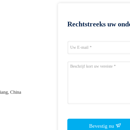
Rechtstreeks uw ond
iang, China
Bevestig nu