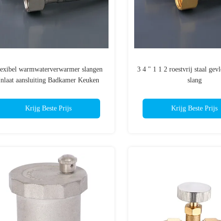
lexibel warmwaterverwarmer slangen
3 4 " 1 1 2 roestvrij staal gev
Inlaat aansluiting Badkamer Keuken
slang
Krijg Beste Prijs
Krijg Beste Prijs