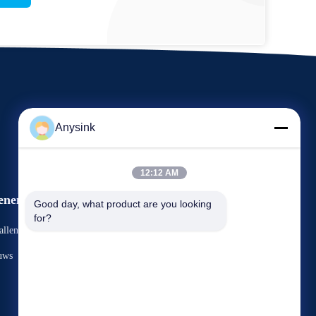
Anysink
12:12 AM
enementen
Good day, what product are you looking 
Verzoek om een Citaat
for?
allen
TEL. 86-576-82688979
uws
Fax 86-576-82688977



