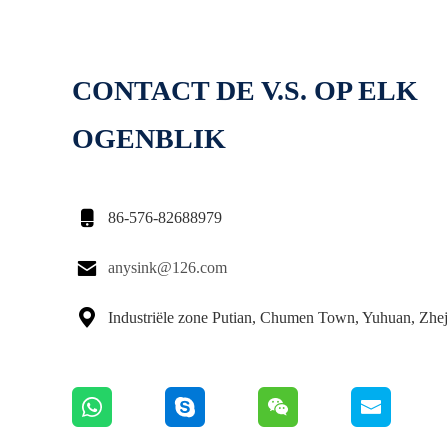
CONTACT DE V.S. OP ELK
OGENBLIK

86-576-82688979

anysink@126.com

Industriële zone Putian, Chumen Town, Yuhuan, Zhej