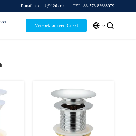
E-mail anysink@126.com
TEL. 86-576-82688979
eer


Verzoek om een Citaat
n