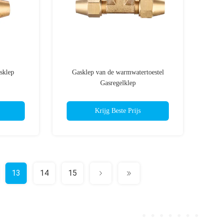
sklep
Gasklep van de warmwatertoestel
Gasregelklep
Krijg Beste Prijs
13
14
15