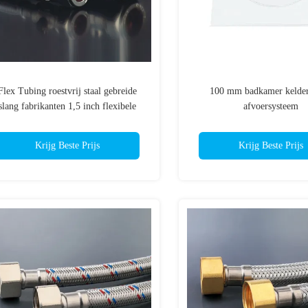
Flex Tubing roestvrij staal gebreide
100 mm badkamer kelder
slang fabrikanten 1,5 inch flexibele
afvoersysteem
slang
Krijg Beste Prijs
Krijg Beste Prijs