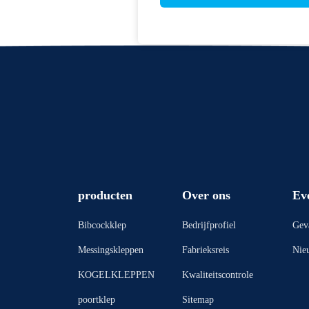
producten
Over ons
Ev
Bibcockklep
Bedrijfprofiel
Gev
Messingskleppen
Fabrieksreis
Nie
KOGELKLEPPEN
Kwaliteitscontrole
poortklep
Sitemap