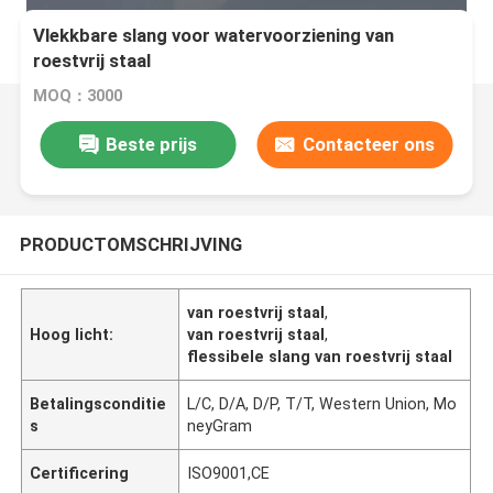
Vlekkbare slang voor watervoorziening van
roestvrij staal
MOQ：3000
Beste prijs
Contacteer ons
PRODUCTOMSCHRIJVING
van roestvrij staal
,
Hoog licht:
van roestvrij staal
,
flessibele slang van roestvrij staal
Betalingsconditie
L/C, D/A, D/P, T/T, Western Union, Mo
s
neyGram
Certificering
ISO9001,CE