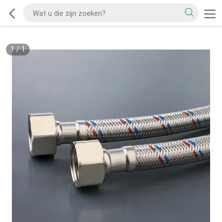
1
/
1