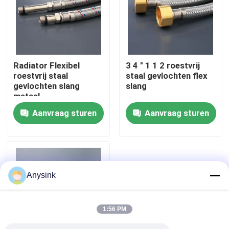
Over ons
Fabrieksreis
Radiator Flexibel
3 4 " 1 1 2 roestvrij
roestvrij staal
staal gevlochten flex
gevlochten slang
slang
Kwaliteitscontrole
metaal
Aanvraag sturen
Aanvraag sturen
Contacteer ons
Vraag een offerte aan
Anysink
Bibcockklep
1:56 PM
Messingskleppen