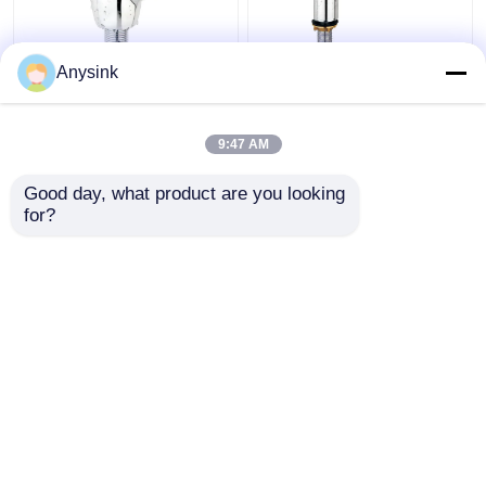
1 inch Toilet Urinal
Zelfvergrendelende
Anysink
Flush Valve Vervanging
wasbakmixer kraan
Zelf sluiten kraan
Zelfvergrendelende
drukkraan
9:47 AM
Beste prijs
Beste prijs
Good day, what product are you looking 
for?
Contacteer ons
Contacteer ons
Bekijk meer
Thuis
Ongeveer ons
Contacteer ons
Desktop Site
Sitemap
Privacybeleid