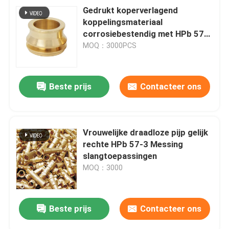
Gedrukt koperverlagend
koppelingsmateriaal
corrosiebestendig met HPb 57-3
Messingmateriaal voor
MOQ：3000PCS
buisovergangen
Beste prijs
Contacteer ons
Vrouwelijke draadloze pijp gelijk
rechte HPb 57-3 Messing
slangtoepassingen
MOQ：3000
Beste prijs
Contacteer ons