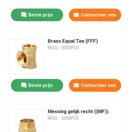
Beste prijs
Contacteer ons
Over ons
Fabrieksreis
Brass Equal Tee (FFF)
MOQ：3000PCS
Kwaliteitscontrole
Contacteer ons
Beste prijs
Contacteer ons
Vraag een offerte aan
Bibcockklep
Messing gelijk recht ((MF))
MOQ：3000PCS
Messingskleppen