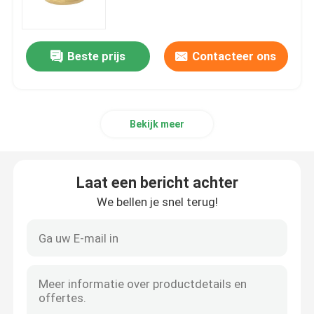
KOGELKLEPPEN
Beste prijs
Contacteer ons
poortklep
Bekijk meer
Urinal flush-klep
vlotterklep
Laat een bericht achter
We bellen je snel terug!
messingsmontage
hoekklep
controleklep