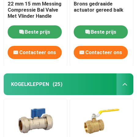
22 mm 15 mm Messing
Brons gedraaide
Compressie Bal Valve
actuator gereed balk
Met Vlinder Handle
Beste prijs
Beste prijs
Contacteer ons
Contacteer ons
KOGELKLEPPEN
(25)