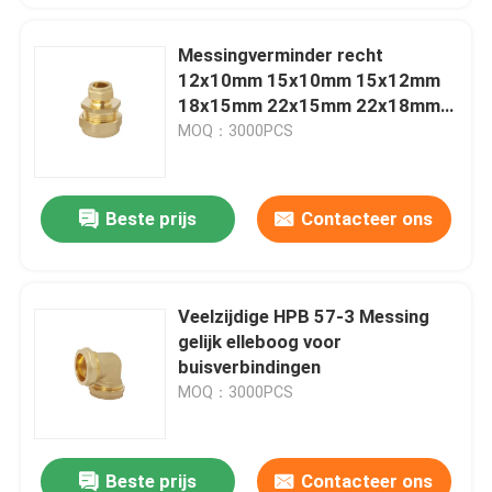
Messingverminder recht
12x10mm 15x10mm 15x12mm
18x15mm 22x15mm 22x18mm
28x15mm 28x22mm Materiaal
MOQ：3000PCS
HPb 57-3
Beste prijs
Contacteer ons
Veelzijdige HPB 57-3 Messing
gelijk elleboog voor
buisverbindingen
MOQ：3000PCS
Beste prijs
Contacteer ons