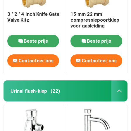
3 " 2 " 4 Inch Knife Gate
15 mm 22 mm
Valve Kitz
compressiepoortklep
voor gasleiding
Beste prijs
Beste prijs
Contacteer ons
Contacteer ons
Urinal flush-klep
(22)