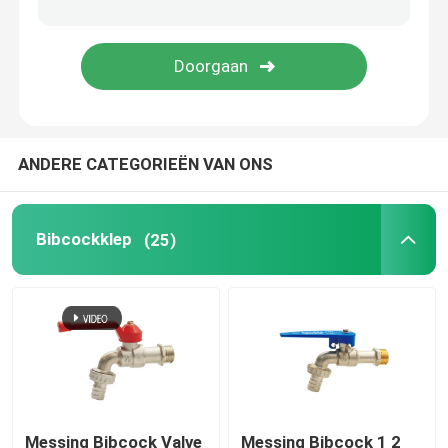
Valve-manifold
Gaskleppen
ANDERE CATEGORIEËN VAN ONS
vloerafvoerkanalen
Flexibele Slang
Bibcockklep
(25)
Besproeiing van het bassin
pex pijpmontage
Messing Bibcock Valve
Messing Bibcock 1 2