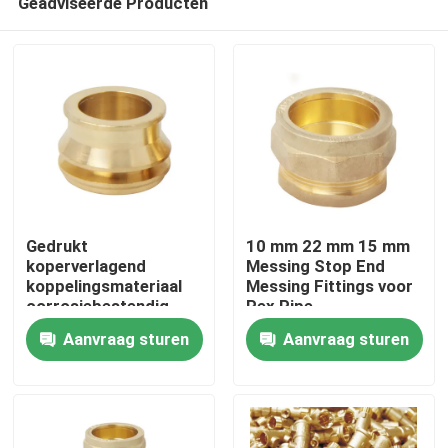
Geadviseerde Producten
Gedrukt
10 mm 22 mm 15 mm
koperverlagend
Messing Stop End
koppelingsmateriaal
Messing Fittings voor
corrosiebestendig
Pex Pipe
Thuis
met HPb 57-3
Aanvraag sturen
Aanvraag sturen
Messingmateriaal voor
buisovergangen
Producten
Videos