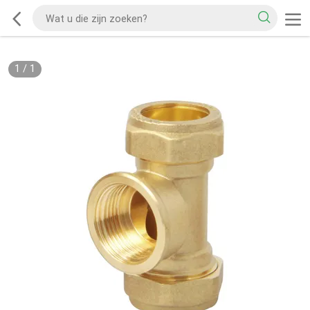
1
/
1