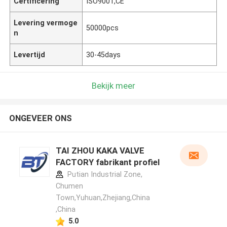
Certificering
ISO9001,CE
Levering vermoge
50000pcs
n
Levertijd
30-45days
Bekijk meer
ONGEVEER ONS
TAI ZHOU KAKA VALVE
FACTORY fabrikant profiel
Putian Industrial Zone,
Chumen
Town,Yuhuan,Zhejiang,China
,China
5.0