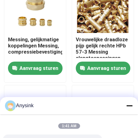
Over ons
Fabrieksreis
Messing, gelijkmatige
Vrouwelijke draadloze
koppelingen Messing,
pijp gelijk rechte HPb
compressiebevestigingen
57-3 Messing
Kwaliteitscontrole
slangtoepassingen
Aanvraag sturen
Aanvraag sturen
Contacteer ons
Vraag een offerte aan
Anysink
Bibcockklep
1:41 AM
Messingskleppen