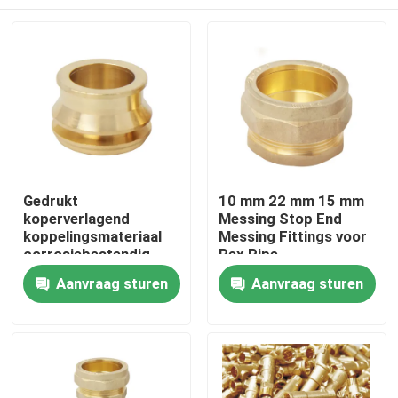
Gedrukt
10 mm 22 mm 15 mm
koperverlagend
Messing Stop End
koppelingsmateriaal
Messing Fittings voor
corrosiebestendig
Pex Pipe
met HPb 57-3
Thuis
Aanvraag sturen
Aanvraag sturen
Messingmateriaal voor
buisovergangen
Producten
Videos