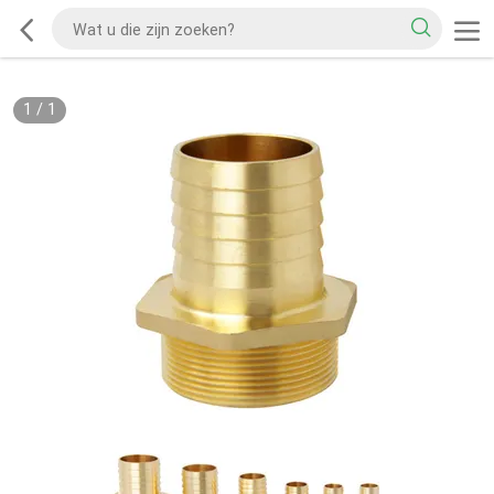
1
/
1