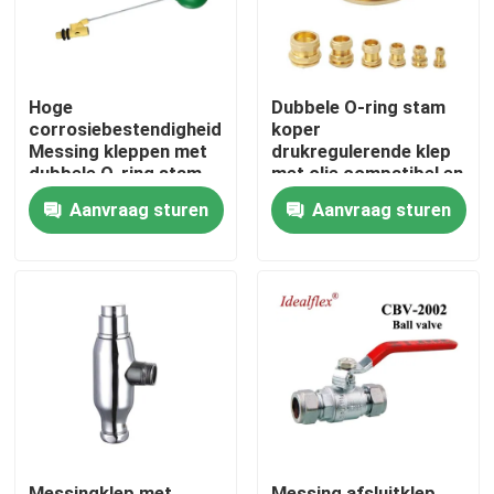
Hoge
Dubbele O-ring stam
corrosiebestendigheid
koper
Messing kleppen met
drukregulerende klep
dubbele O-ring stam
met olie compatibel en
voor water HVAC
duurzame constructie
Aanvraag sturen
Aanvraag sturen
toepassingen in 1/4
voor zware
inch tot 4 inch maten
omstandigheden
Thuis
Producten
Videos
Messingklep met
Messing afsluitklep