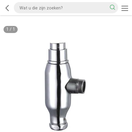
1
/
1