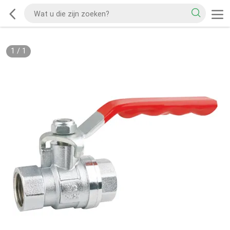
1
/
1