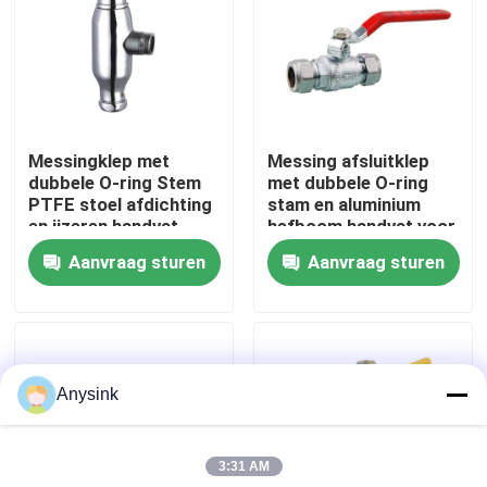
Over ons
Fabrieksreis
Messingklep met
Messing afsluitklep
dubbele O-ring Stem
met dubbele O-ring
Kwaliteitscontrole
PTFE stoel afdichting
stam en aluminium
en ijzeren handvat
hefboom handvat voor
voor water gas olie
hoge
Aanvraag sturen
Aanvraag sturen
Contacteer ons
HVAC toepassingen
corrosiebestendigheid
in sanitaire systemen
Vraag een offerte aan
Anysink
Bibcockklep
3:31 AM
Messingskleppen