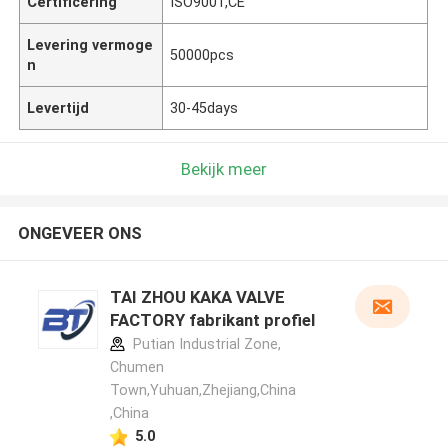
Certificering
ISO9001,CE
Levering vermoge
50000pcs
n
Levertijd
30-45days
Bekijk meer
ONGEVEER ONS
TAI ZHOU KAKA VALVE
FACTORY fabrikant profiel
Putian Industrial Zone,
Chumen
Town,Yuhuan,Zhejiang,China
,China
5.0