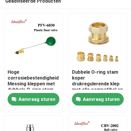
Geadviseerde Producten
Hoge
Dubbele O-ring stam
corrosiebestendigheid
koper
Messing kleppen met
drukregulerende klep
dubbele O-ring stam
met olie compatibel en
Thuis
voor water HVAC
duurzame constructie
Aanvraag sturen
Aanvraag sturen
toepassingen in 1/4
voor zware
inch tot 4 inch maten
omstandigheden
Producten
Videos