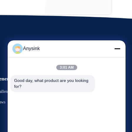
Anysink
3:01 AM
enementen
Good day, what product are you looking 
Verzoek om een Citaat
for?
allen
TEL. 86-576-82688979
uws
Fax 86-576-82688977



