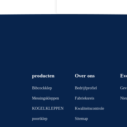
producten
Over ons
Ev
Bibcockklep
Bedrijfprofiel
Gev
Messingskleppen
Fabrieksreis
Nie
KOGELKLEPPEN
Kwaliteitscontrole
poortklep
Sitemap