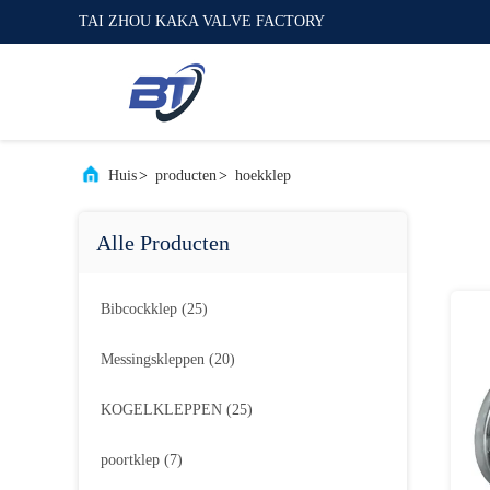
TAI ZHOU KAKA VALVE FACTORY
Huis
>
producten
>
hoekklep
Alle Producten
Bibcockklep
(25)
Messingskleppen
(20)
KOGELKLEPPEN
(25)
poortklep
(7)