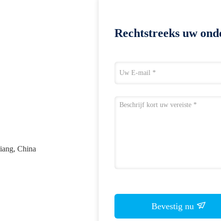
Rechtstreeks uw ond
iang, China
Bevestig nu