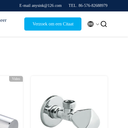
E-mail anysink@126.com
TEL. 86-576-82688979
eer


Verzoek om een Citaat
p
Video