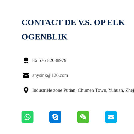
CONTACT DE V.S. OP ELK
OGENBLIK

86-576-82688979

anysink@126.com

Industriële zone Putian, Chumen Town, Yuhuan, Zhej