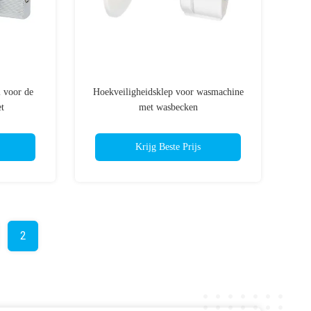
 voor de
Hoekveiligheidsklep voor wasmachine
t
met wasbecken
Krijg Beste Prijs
2