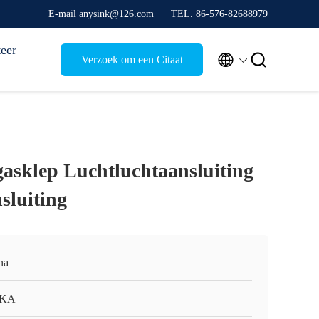
E-mail anysink@126.com
TEL. 86-576-82688979
eer


Verzoek om een Citaat
gasklep Luchtluchtaansluiting
sluiting
na
KA