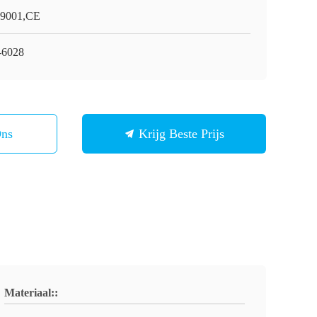
9001,CE
6028
Ons
Krijg Beste Prijs
Materiaal::