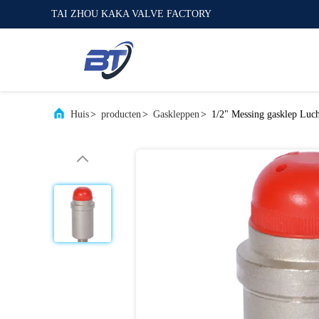
TAI ZHOU KAKA VALVE FACTORY
Huis
>
producten
>
Gaskleppen
>
1/2" Messing gasklep Luch