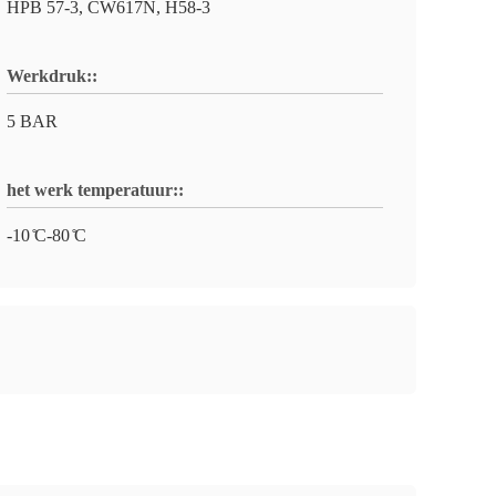
HPB 57-3, CW617N, H58-3
Werkdruk::
5 BAR
het werk temperatuur::
-10 ̊C-80 ̊C