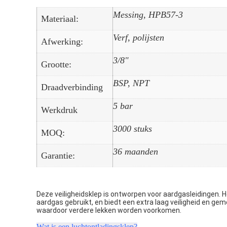
Messing, HPB57-3
Materiaal:
Verf, polijsten
Afwerking:
3/8"
Grootte:
BSP, NPT
Draadverbinding
5 bar
Werkdruk
3000 stuks
MOQ:
36 maanden
Garantie:
Deze veiligheidsklep is ontworpen voor aardgasleidingen. He
aardgas gebruikt, en biedt een extra laag veiligheid en ge
waardoor verdere lekken worden voorkomen.
Wat is een luchtontladingsklep?