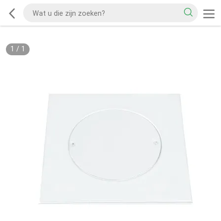
1
/
1