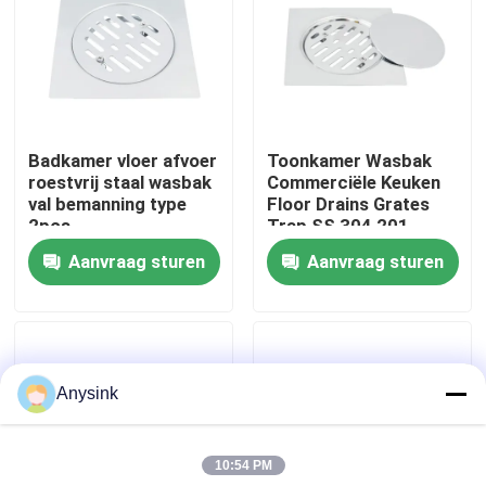
Over ons
Fabrieksreis
Badkamer vloer afvoer
Toonkamer Wasbak
roestvrij staal wasbak
Commerciële Keuken
Kwaliteitscontrole
val bemanning type
Floor Drains Grates
2pcs
Trap SS 304 201
Aanvraag sturen
Aanvraag sturen
Contacteer ons
Vraag een offerte aan
Anysink
Bibcockklep
10:54 PM
Messingskleppen