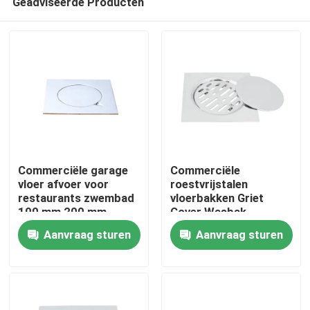
Geadviseerde Producten
Commerciële garage
Commerciële
vloer afvoer voor
roestvrijstalen
restaurants zwembad
vloerbakken Griet
100 mm 200 mm
Cover Wasbak
Thuis
Sproeiermand
Aanvraag sturen
Aanvraag sturen
Producten
Videos