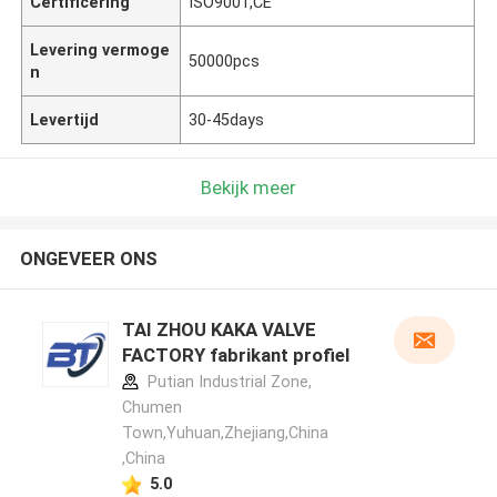
Certificering
ISO9001,CE
Levering vermoge
50000pcs
n
Levertijd
30-45days
Bekijk meer
ONGEVEER ONS
TAI ZHOU KAKA VALVE
FACTORY fabrikant profiel
Putian Industrial Zone,
Chumen
Town,Yuhuan,Zhejiang,China
,China
5.0