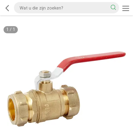
1
/
1