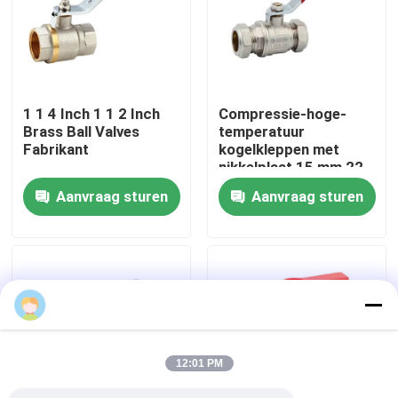
Over ons
Fabrieksreis
1 1 4 Inch 1 1 2 Inch
Compressie-hoge-
Brass Ball Valves
temperatuur
Fabrikant
kogelkleppen met
Kwaliteitscontrole
nikkelplaat 15 mm 22
mm 28 mm
Aanvraag sturen
Aanvraag sturen
Contacteer ons
Vraag een offerte aan
Bibcockklep
12:01 PM
Messingskleppen