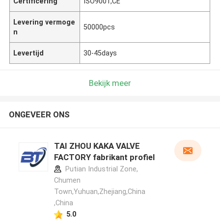
Certificering
ISO9001,CE
Levering vermoge
50000pcs
n
Levertijd
30-45days
Bekijk meer
ONGEVEER ONS
TAI ZHOU KAKA VALVE
FACTORY fabrikant profiel
Putian Industrial Zone,
Chumen
Town,Yuhuan,Zhejiang,China
,China
5.0