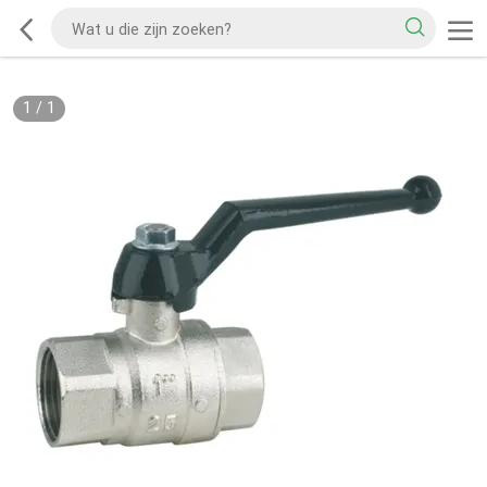
1
/
1