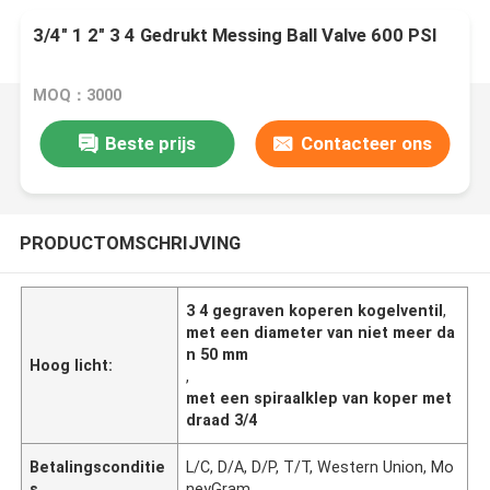
3/4" 1 2" 3 4 Gedrukt Messing Ball Valve 600 PSI
MOQ：3000
Beste prijs
Contacteer ons
PRODUCTOMSCHRIJVING
3 4 gegraven koperen kogelventil
,
met een diameter van niet meer da
n 50 mm
Hoog licht:
,
met een spiraalklep van koper met
draad 3/4
Betalingsconditie
L/C, D/A, D/P, T/T, Western Union, Mo
s
neyGram