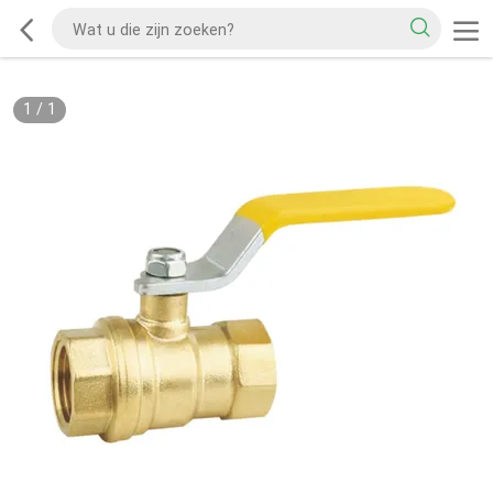
1
/
1