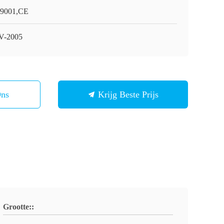
9001,CE
V-2005
Ons
Krijg Beste Prijs
Grootte::