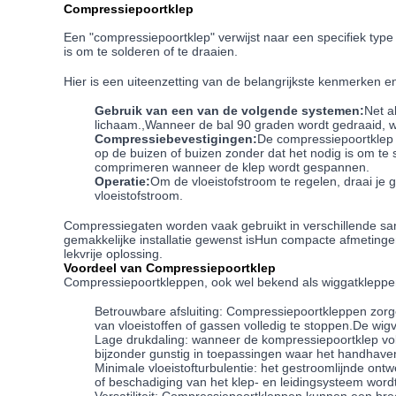
Compressiepoortklep
Een "compressiepoortklep" verwijst naar een specifiek type
is om te solderen of te draaien.
Hier is een uiteenzetting van de belangrijkste kenmerken 
Gebruik van een van de volgende systemen:
Net a
lichaam.,Wanneer de bal 90 graden wordt gedraaid, wo
Compressiebevestigingen:
De compressiepoortklep i
op de buizen of buizen zonder dat het nodig is om te s
comprimeren wanneer de klep wordt gespannen.
Operatie:
Om de vloeistofstroom te regelen, draai je
vloeistofstroom.
Compressiegaten worden vaak gebruikt in verschillende san
gemakkelijke installatie gewenst isHun compacte afmetin
lekvrije oplossing.
Voordeel van Compressiepoortklep
Compressiepoortkleppen, ook wel bekend als wiggatkleppen,
Betrouwbare afsluiting: Compressiepoortkleppen zorge
van vloeistoffen of gassen volledig te stoppen.De wig
Lage drukdaling: wanneer de kompressiepoortklep voll
bijzonder gunstig in toepassingen waar het handhave
Minimale vloeistofturbulentie: het gestroomlijnde ont
of beschadiging van het klep- en leidingsysteem word