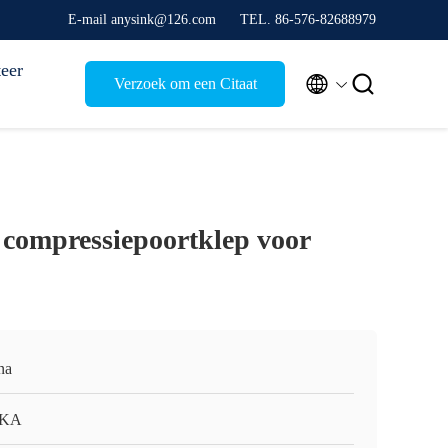
E-mail anysink@126.com
TEL. 86-576-82688979
eer


Verzoek om een Citaat
compressiepoortklep voor
na
KA