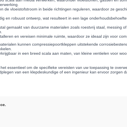
ed scala aan media verwerken, waaronder vloeistoffen, gassen en somm
verwerking.
 de vloeistofstroom in beide richtingen reguleren, waardoor ze geschi
n robuust ontwerp, wat resulteert in een lage onderhoudsbehoefte.het
l gemaakt van duurzame materialen zoals roestvrij staal, messing of gi
n.
nstalleren en vereisen minimale ruimte, waardoor ze ideaal zijn voor com
 materialen kunnen compressiepoortkleppen uitstekende corrosiebestend
kkelen.
rijgbaar in een breed scala aan maten, van kleine ventielen voor woonin
et essentieel om de specifieke vereisten van uw toepassing te overwe
adplegen van een klepdeskundige of een ingenieur kan ervoor zorgen da
ice.