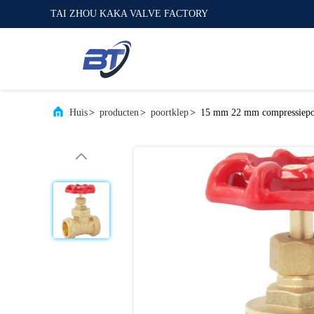
TAI ZHOU KAKA VALVE FACTORY
Huis
>
producten
>
poortklep
>
15 mm 22 mm compressiepoo