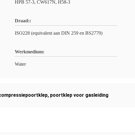
HPB 57-3, CW617N, H58-3
Draad::
ISO228 (equivalent aan DIN 259 en BS2779)
Werkmedium:
Water
compressiepoortklep
,
poortklep voor gasleiding