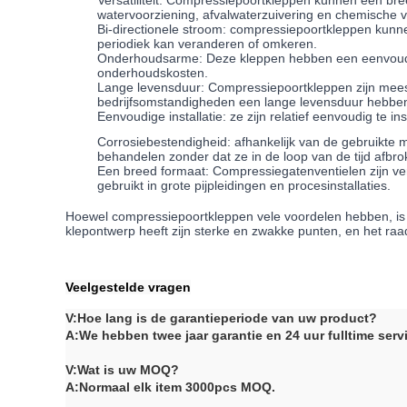
Versatiliteit: Compressiepoortkleppen kunnen een bre
watervoorziening, afvalwaterzuivering en chemische 
Bi-directionele stroom: compressiepoortkleppen kunnen
periodiek kan veranderen of omkeren.
Onderhoudsarme: Deze kleppen hebben een eenvoudig e
onderhoudskosten.
Lange levensduur: Compressiepoortkleppen zijn meesta
bedrijfsomstandigheden een lange levensduur hebbe
Eenvoudige installatie: ze zijn relatief eenvoudig te i
Corrosiebestendigheid: afhankelijk van de gebruikte
behandelen zonder dat ze in de loop van de tijd afbro
Een breed formaat: Compressiegatenventielen zijn verk
gebruikt in grote pijpleidingen en procesinstallaties.
Hoewel compressiepoortkleppen vele voordelen hebben, is h
klepontwerp heeft zijn sterke en zwakke punten, en het ra
Veelgestelde vragen
V:
Hoe lang is de garantieperiode van uw product?
A:
We hebben twee jaar garantie en 24 uur fulltime serv
V:
Wat is uw MOQ?
A:
Normaal elk item 3000pcs MOQ.