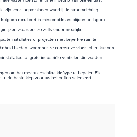
ige vaste vloeistoffen.met inbegrip van olie en gas,
kt zijn voor toepassingen waarbij de stroomrichting
geen resulteert in minder stilstandstijden en lagere
etijzer, waardoor ze zelfs onder moeilijke
pacte installaties of projecten met beperkte ruimte.
igheid bieden, waardoor ze corrosieve vloeistoffen kunnen
stallaties tot grote industriële ventielen die worden
gen om het meest geschikte kleftype te bepalen.Elk
t u de beste klep voor uw behoeften selecteert.