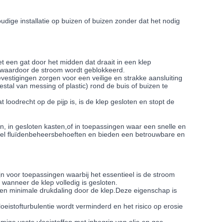
dige installatie op buizen of buizen zonder dat het nodig
t een gat door het midden dat draait in een klep
, waardoor de stroom wordt geblokkeerd.
vestigingen zorgen voor een veilige en strakke aansluiting
stal van messing of plastic) rond de buis of buizen te
oodrecht op de pijp is, is de klep gesloten en stopt de
, in gesloten kasten,of in toepassingen waar een snelle en
eel fluïdenbeheersbehoeften en bieden een betrouwbare en
n voor toepassingen waarbij het essentieel is de stroom
 wanneer de klep volledig is gesloten.
een minimale drukdaling door de klep.Deze eigenschap is
eistofturbulentie wordt verminderd en het risico op erosie