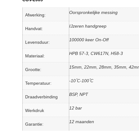
Oorspronkelijke messing
Afwerking:
IJzeren handgreep
Handvat:
100000 keer On-Off
Levensduur:
HPB 57-3, CW617N, H58-3
Materiaal:
15mm, 22mm, 28mm, 35mm, 42m
Grootte:
-10 ̊C-100 ̊C
Temperatuur:
BSP, NPT
Draadverbinding
12 bar
Werkdruk
12 maanden
Garantie: