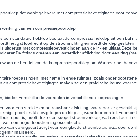
 poortklep dat wordt geleverd met compressiebevestigingen voor eenvou
en werking van een compressiepoortklep:
ls een standaard hekklep bestaat de compressie hekklep uit een bal me
rdt het gat loodrecht op de stroomrichting en wordt de klep gesloten
s uitgerust met compressiebevestigingen aan de in- en uitlaat.Deze be
olderenDe fittings creëren een waterdicht afdichting door een ring (mee
 gewoon de hendel van de kompressiepoortklep om.Wanneer het handvat l
itaire toepassingen, met name in enge ruimtes, zoals onder gootstenen
gen en compressiebevestigingen maken ze een praktische keuze voor v
 bieden verschillende voordelen in verschillende toepassingen.
n voor een strakke en betrouwbare afsluiting, waardoor ze geschikt zij
vormige poort drukt stevig tegen de klep zit, waardoor een lek voorkomt
edig open is, heeft deze een soepel stroomverloop, wat resulteert in 
n van een hoge doorstroming essentieel is.
werp van de wigpoort zorgt voor een gladde stroombaan, waardoor de vlo
t geminimaliseerd.