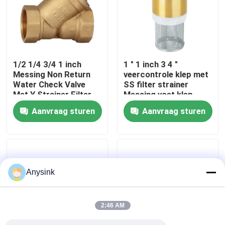
Over ons
Fabrieksreis
1/2 1/4 3/4 1 inch
1 " 1 inch 3 4 "
Messing Non Return
veercontrole klep met
Water Check Valve
SS filter strainer
Kwaliteitscontrole
Met Y Strainer Filter
Messing voet klep
Aanvraag sturen
Aanvraag sturen
Contacteer ons
Vraag een offerte aan
Anysink
Bibcockklep
2:46 AM
Messingskleppen