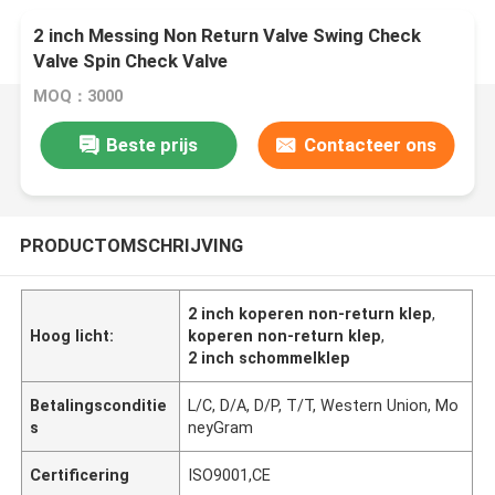
2 inch Messing Non Return Valve Swing Check
Valve Spin Check Valve
MOQ：3000
Beste prijs
Contacteer ons
PRODUCTOMSCHRIJVING
2 inch koperen non-return klep
,
Hoog licht:
koperen non-return klep
,
2 inch schommelklep
Betalingsconditie
L/C, D/A, D/P, T/T, Western Union, Mo
s
neyGram
Certificering
ISO9001,CE