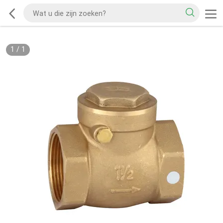
1
/
1