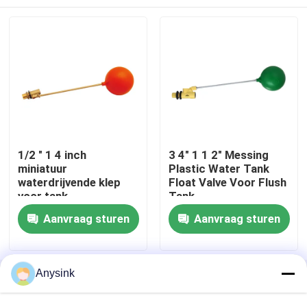
1/2 " 1 4 inch
3 4" 1 1 2" Messing
miniatuur
Plastic Water Tank
waterdrijvende klep
Float Valve Voor Flush
voor tank
Tank
Thuis
Aanvraag sturen
Aanvraag sturen
Producten
Anysink
Thuis
Ongeveer ons
Contacteer ons
Desktop Site
Sitemap
Privacybeleid
Videos