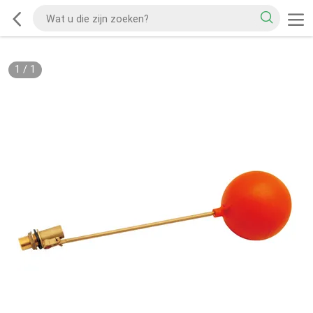
1
/
1