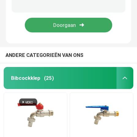
Badkamer gootsteen afvalpijp val
Vervanging van de waterleiding van de wasbak van de badkamer
KOGELKLEPPEN
35mm 37mm 38mm Universal Basin Pop Up Drain Plug
6 inch, 4 inch, 2 inch, wasbekoppeling voor de urinoir en keukenwasbak.
poortklep
Urinal flush-klep
ANDERE CATEGORIEËN VAN ONS
vlotterklep
Bibcockklep
(25)
messingsmontage
hoekklep
controleklep