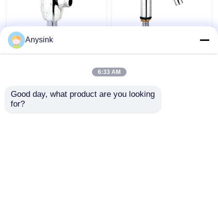
1 inch Toilet Urinal
Zelfvergrendelende
Anysink
Flush Valve Vervanging
wasbakmixer kraan
Zelf sluiten kraan
Zelfvergrendelende
drukkraan
6:33 AM
Beste prijs
Beste prijs
Good day, what product are you looking 
for?
Contacteer ons
Contacteer ons
Bekijk meer
Thuis
Ongeveer ons
Contacteer ons
Desktop Site
Sitemap
Privacybeleid