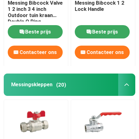
Messing Bibcock Valve
Messing Bibcock 1 2
1 2 inch 3 4 inch
Lock Handle
Valve-manifold
Outdoor tuin kraan
Double O Ring
Beste prijs
Beste prijs
Gaskleppen
Contacteer ons
Contacteer ons
vloerafvoerkanalen
Flexibele Slang
Messingskleppen
(20)
Besproeiing van het bassin
pex pijpmontage