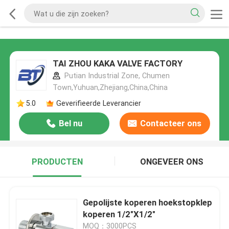
TAI ZHOU KAKA VALVE FACTORY
Putian Industrial Zone, Chumen
Town,Yuhuan,Zhejiang,China,China
5.0
Geverifieerde Leverancier
Bel nu
Contacteer ons
PRODUCTEN
ONGEVEER ONS
Gepolijste koperen hoekstopklep
koperen 1/2"X1/2"
MOQ：3000PCS