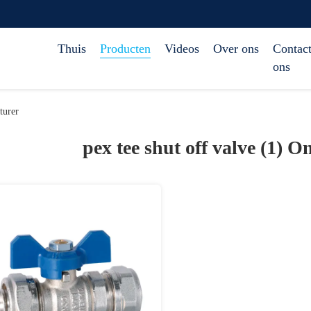
Thuis
Producten
Videos
Over ons
Contact
ons
turer
pex tee shut off valve (1)
On