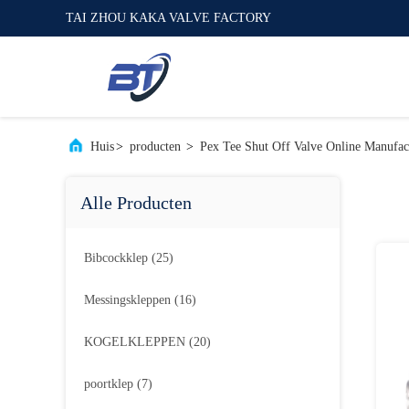
TAI ZHOU KAKA VALVE FACTORY
Huis
>
producten
>
Pex Tee Shut Off Valve Online Manufac
Alle Producten
Bibcockklep
(25)
Messingskleppen
(16)
KOGELKLEPPEN
(20)
poortklep
(7)