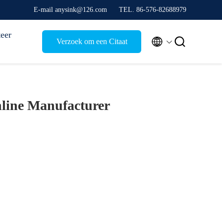
E-mail anysink@126.com
TEL. 86-576-82688979
eer


Verzoek om een Citaat
line Manufacturer