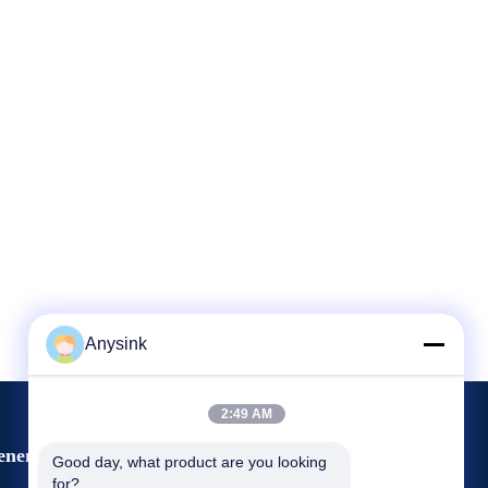
Anysink
2:49 AM
enementen
Good day, what product are you looking 
Verzoek om een Citaat
for?