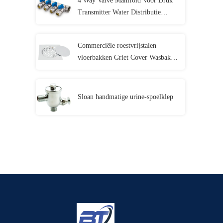
4 Way Valve Manifold Voor Druk
Transmitter Water Distributie
loodgieters
Commerciële roestvrijstalen
vloerbakken Griet Cover Wasbak
Sproeiermand
Sloan handmatige urine-spoelklep